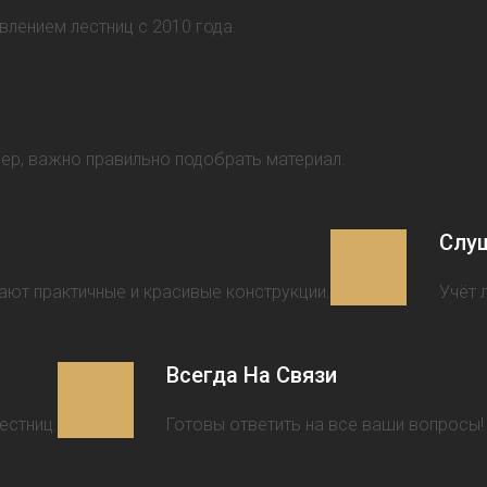
влением лестниц с 2010 года.
ьер, важно правильно подобрать материал.
Слу
ают практичные и красивые конструкции.
Учёт 
Всегда На Связи
естниц.
Готовы ответить на все ваши вопросы!