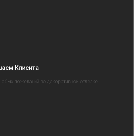
шаем Клиента
любых пожеланий по декоративной отделке.