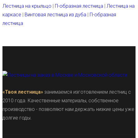
Лестница на крыльцо
|
П-образная лестница
|
Лестница на
каркасе
|
Винтовая лестница из дуба
|
П-образная
лестница
«Твоя лестница»
занимаемся изготовлением лестниц с
2010 года. Качественные материалы, собственное
производство - позволяют нам держать низкие цены уже
долгие годы.